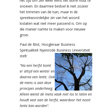
het tijd om zelf weer eens het dorre hout te
snoeien. En daarmee bedoel ik niet zozeer
het trimmen van de tuin, maar in de
spreekwoordelijke zin van het woord:
loslaten wat niet meer passend is. Om op
die manier ruimte te maken voor nieuwe
groei.
Paul de Blot, Hoogleraar Business
Spiritualiteit Nyenrode Business Universiteit
stelt:
“Na een herfst komt
er altijd een winter en
daarna een lente. Ook
de mens is aan deze
principes onderhevig.
Alleen wenst de mens vaak niet los te laten en
hou
dt vast aan de herfst, waardoor het nooit
lente kan worden”.