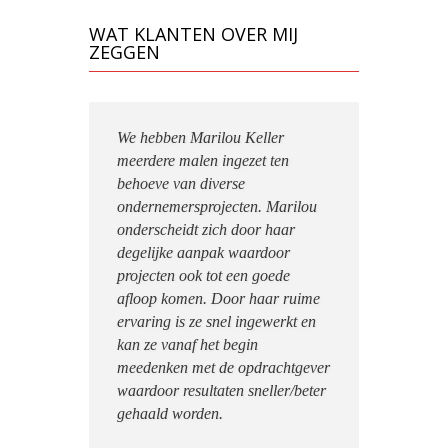
WAT KLANTEN OVER MIJ
ZEGGEN
 contact
We hebben Marilou Keller
Ik heb me
en
meerdere malen ingezet ten
fantastis
g in
behoeve van diverse
doorlopen
we
ondernemersprojecten. Marilou
fase van 
onderscheidt zich door haar
zat. Ze he
 van
degelijke aanpak waardoor
voorgehou
projecten ook tot een goede
verschaft 
n.
afloop komen. Door haar ruime
mij gelee
toe waar
ervaring is ze snel ingewerkt en
te handel
ogramma
kan ze vanaf het begin
steeds hee
en en
meedenken met de opdrachtgever
htgever.
waardoor resultaten sneller/beter
eb ik
gehaald worden.
Annelies le 
 een ter
Client Serv